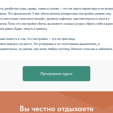
Программа курса
Вы честно отдыхаете
 а наутро снова разбиты
Кофе не даёт энергию
Сладкое остав