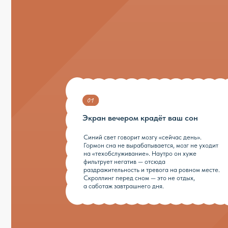
Синий свет говорит мозгу «сейчас день».
Гормон сна не вырабатывается, мозг не уходит
на «техобслуживание». Наутро он хуже
фильтрует негатив — отсюда
раздражительность и тревога на ровном месте.
Скроллинг перед сном — это не отдых,
а саботаж завтрашнего дня.
Пока эти три механизма р
Сначала 