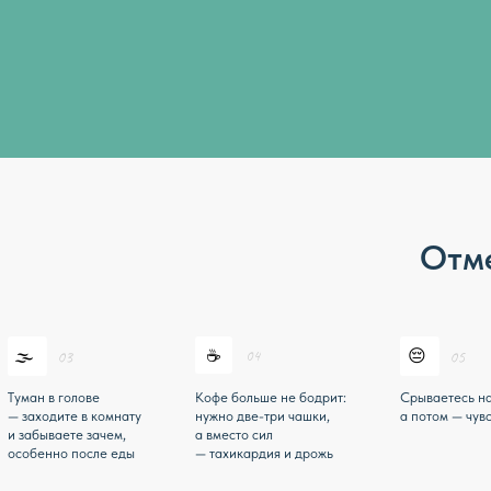
Отметьте, ч
☕
😔
 голове
Кофе больше не бодрит:
Срываетесь на близких,
ите в комнату
нужно две-три чашки,
а потом — чувство вины
аете зачем,
а вместо сил
о после еды
— тахикардия и дрожь
Три и больше галочки — это не про хара
Это про нервную систему, которой нужн
помощь.
И ей можно помочь.