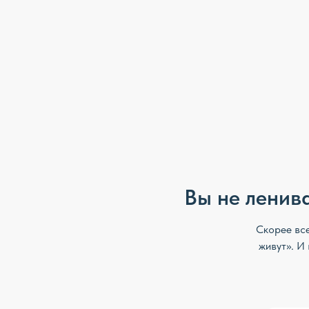
Вы не ленивая. 
Скорее всего, вам
живут». И вы пове
Тревога, разби
силы воли. Это
работа клеточ
дофамину. Пока
тело всё равно
Хорошая новост
Их можно верн
последователь