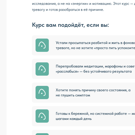
шагами каждый день
Доверяете доказательному подходу и хотите
рекомендаций на основе физиологии
модулей
Каждый — отдельная система тела,
которую мы чиним