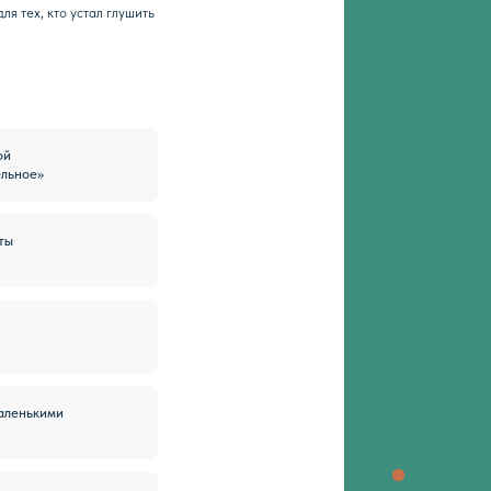
Важно: курс не заменяет очную помощь.
панические атаки или тяжёлое состояни
лично. Курс — про восстановление, а н