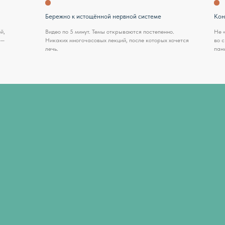
Видео по 5 минут. Темы открываются постепенно.
Не «работайте над собой
Никаких многочасовых лекций, после которых хочется
во сколько лечь, пить ли
лечь.
паники, что делать с тяг