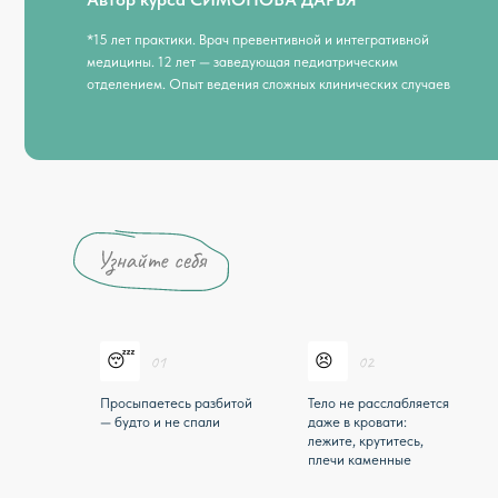
😴
😣
🌫️
Просыпаетесь разбитой
Тело не расслабляется
Туман в
— будто и не спали
даже в кровати:
— заход
лежите, крутитесь,
и забыв
плечи каменные
особенн