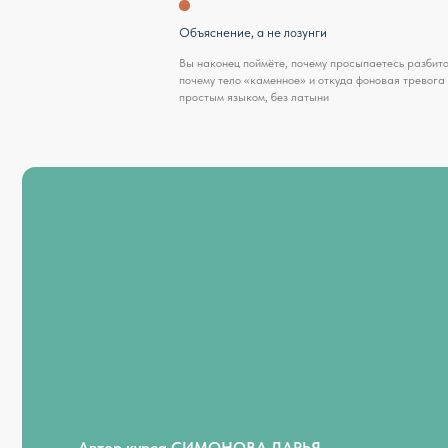
Вы наконец поймёте, почему просыпаетесь разбитой,
почему тело «каменное» и откуда фоновая тревога —
простым языком, без латыни
Автор курса СИМОНОВА ДАРЬЯ
*15 лет практики. Врач превентивной и интегративной
медицины. 12 лет — заведующая педиатрическим
отделением. Опыт ведения сложных клинических случаев