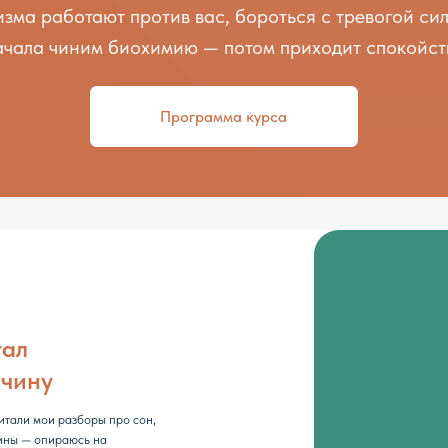
 разборы про сон,
ираюсь на
то устал глушить
и