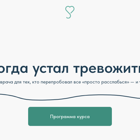
да устал тревожиться
ля тех, кто перепробовал все «просто расслабься» — и устал
Программа курса
Бережно к истощённой нервной системе
Конкретные шаги