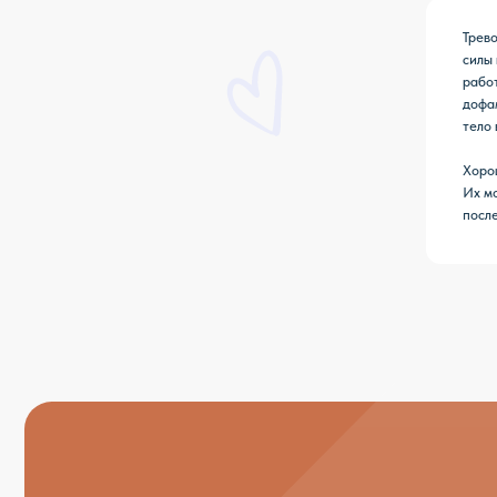
—
Экран вечером крадёт ваш сон