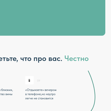
то про вас.
Честно
📱
«Отдыхаете» вечером
в телефоне,но наутро
легче не становится
ктер.
а