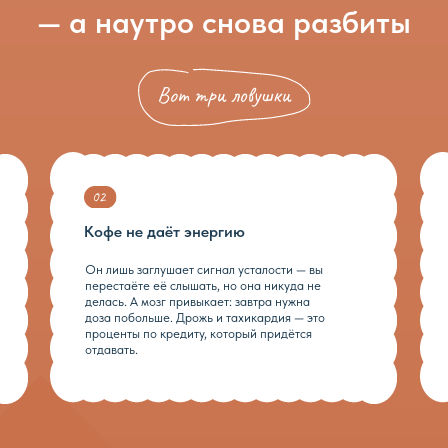
Он лишь заглушает сигнал усталости — вы
Когда сахар в кро
перестаёте её слышать, но она никуда не
перестают пропус
делась. А мозг привыкает: завтра нужна
в крови есть — а 
доза побольше. Дрожь и тахикардия — это
доли «голодают» 
проценты по кредиту, который придётся
тревогу. Это не 
отдавать.
нейроны без пита
аботают против вас, бороться с тревогой силой воли бес
чиним биохимию — потом приходит спокойствие.
Программа курса