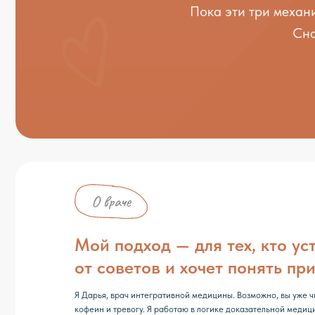
Мой подход — для тех, кто устал
от советов и хочет понять причину
Я Дарья, врач интегративной медицины. Возможно, вы уже читали мои
кофеин и тревогу. Я работаю в логике доказательной медицины — оп
исследования, а не на «энергии» и мотивацию. Этот курс — для тех, к
тревогу и готов разобраться в её причине.
Курс вам подойдёт, если вы:
Устали просыпаться разбитой и жить в фоновой
тревоге, но не хотите «просто пить успокоительное»
Перепробовали медитации, марафоны и советы
«расслабься» — без устойчивого результата
Хотите понять причину своего состояния, а
не глушить симптом
Готовы к бережной, но системной работе — маленьким