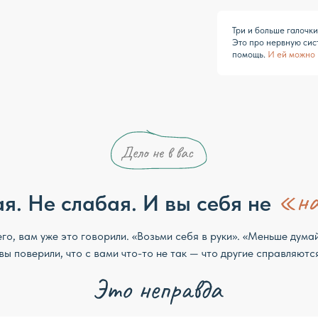
Не слабая. И вы себя не
 уже это говорили. «Возьми себя в руки». «Меньше думай». «Все так
рили, что с вами что-то не так — что другие справляются, а вы нет.
тые утра, срывы, туман в голове — это не черта характера и не вопрос
 физиология. У вас сбиты вполне конкретные настройки: режим сна,
ных «электростанций», уровень кофеина, чувствительность мозга к
 эти настройки сбиты, вы можете сколько угодно «брать себя в руки» —
 будет тянуть в тревогу.
ь в том, что настройки — это не приговор.
уть на место. Не уговорами и не позитивным мышлением, а
но, по шагам, как чинят любую систему. Именно этим мы и займёмся.