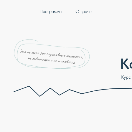
Программа
О враче
Ког
Курс врача д
Объяснение, а не лозунги